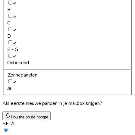
B
C
D
E - G
Onbekend
Zonnepanelen
Ja
Als eerste nieuwe panden in je mailbox krijgen?
Hou me op de hoogte
BETA