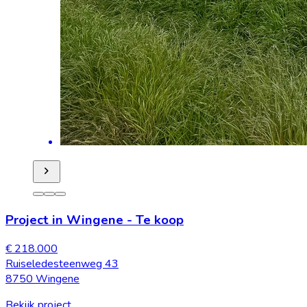
Project in Wingene
-
Te koop
€ 218.000
Ruiseledesteenweg 43
8750 Wingene
Bekijk project