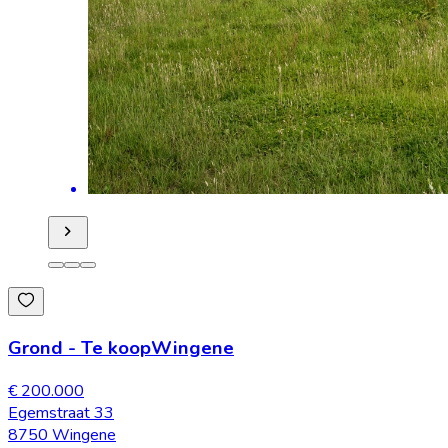
Grond
-
Te koop
Wingene
€ 200.000
Egemstraat 33
8750 Wingene