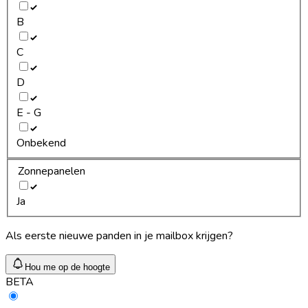
B
C
D
E - G
Onbekend
Zonnepanelen
Ja
Als eerste nieuwe panden in je mailbox krijgen?
Hou me op de hoogte
BETA