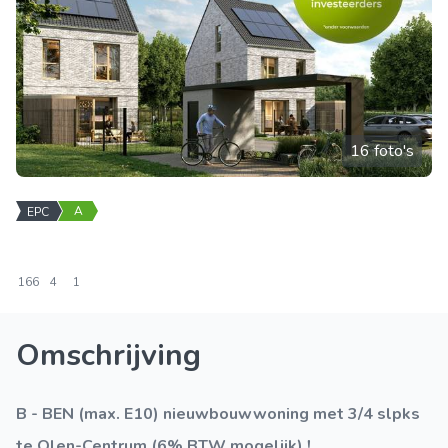
16 foto's
A
EPC
166
4
1
Omschrijving
B - BEN (max. E10) nieuwbouwwoning met 3/4 slpks
te Olen-Centrum (6% BTW mogelijk) !