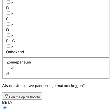
B
C
D
E - G
Onbekend
Zonnepanelen
Ja
Als eerste nieuwe panden in je mailbox krijgen?
Hou me op de hoogte
BETA