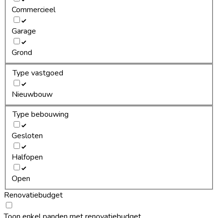
Commercieel
Garage
Grond
Type vastgoed
Nieuwbouw
Type bebouwing
Gesloten
Halfopen
Open
Renovatiebudget
Toon enkel panden met renovatiebudget