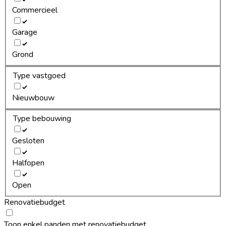
Commercieel
Garage
Grond
Type vastgoed
Nieuwbouw
Type bebouwing
Gesloten
Halfopen
Open
Renovatiebudget
Toon enkel panden met renovatiebudget