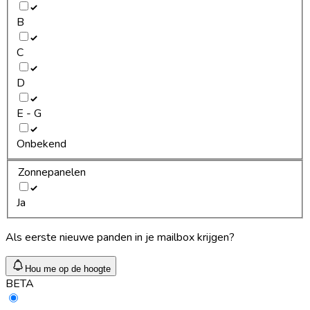
B
C
D
E - G
Onbekend
Zonnepanelen
Ja
Als eerste nieuwe panden in je mailbox krijgen?
Hou me op de hoogte
BETA