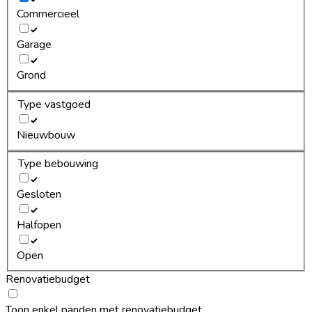
Commercieel
Garage
Grond
Type vastgoed
Nieuwbouw
Type bebouwing
Gesloten
Halfopen
Open
Renovatiebudget
Toon enkel panden met renovatiebudget