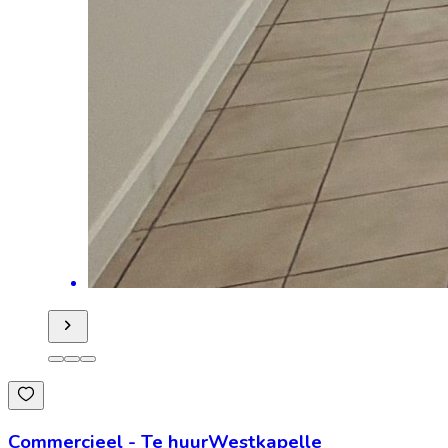
Commercieel
-
Te huur
Westkapelle