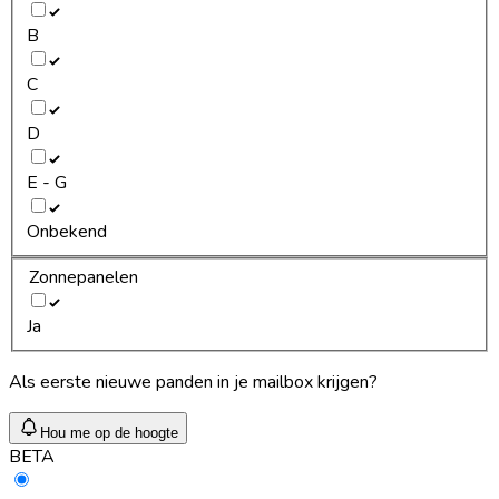
B
C
D
E - G
Onbekend
Zonnepanelen
Ja
Als eerste nieuwe panden in je mailbox krijgen?
Hou me op de hoogte
BETA