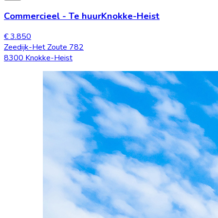
Commercieel
-
Te huur
Knokke-Heist
€ 3.850
Zeedijk-Het Zoute 782
8300 Knokke-Heist