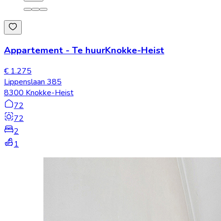
Appartement
-
Te huur
Knokke-Heist
€ 1.275
Lippenslaan 385
8300 Knokke-Heist
72
72
2
1