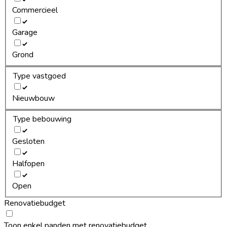
Commercieel
Garage
Grond
Type vastgoed
Nieuwbouw
Type bebouwing
Gesloten
Halfopen
Open
Renovatiebudget
Toon enkel panden met renovatiebudget