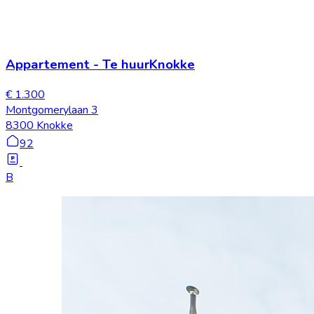
Appartement
-
Te huur
Knokke
€ 1.300
Montgomerylaan 3
8300 Knokke
92
B