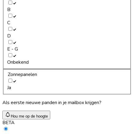
B
C
D
E - G
Onbekend
Zonnepanelen
Ja
Als eerste nieuwe panden in je mailbox krijgen?
Hou me op de hoogte
BETA