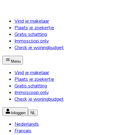
Vind je makelaar
Plaats je zoekertje
Gratis schatting
Immoscoop only
Check je woningbudget
Menu
Vind je makelaar
Plaats je zoekertje
Gratis schatting
Immoscoop only
Check je woningbudget
Inloggen
NL
Nederlands
Français