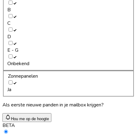
B
C
D
E - G
Onbekend
Zonnepanelen
Ja
Als eerste nieuwe panden in je mailbox krijgen?
Hou me op de hoogte
BETA