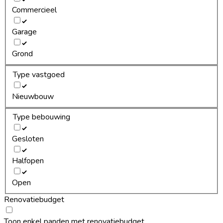
Commercieel
Garage
Grond
Type vastgoed
Nieuwbouw
Type bebouwing
Gesloten
Halfopen
Open
Renovatiebudget
Toon enkel panden met renovatiebudget