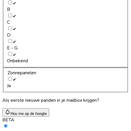
B
C
D
E - G
Onbekend
Zonnepanelen
Ja
Als eerste nieuwe panden in je mailbox krijgen?
Hou me op de hoogte
BETA