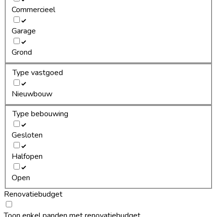
Commercieel
Garage
Grond
Type vastgoed
Nieuwbouw
Type bebouwing
Gesloten
Halfopen
Open
Renovatiebudget
Toon enkel panden met renovatiebudget