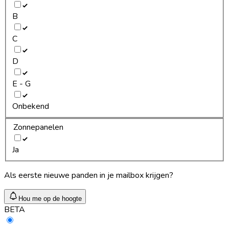
B
C
D
E - G
Onbekend
Zonnepanelen
Ja
Als eerste nieuwe panden in je mailbox krijgen?
Hou me op de hoogte
BETA