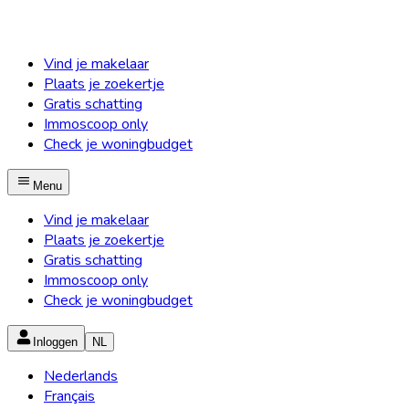
Vind je makelaar
Plaats je zoekertje
Gratis schatting
Immoscoop only
Check je woningbudget
Menu
Vind je makelaar
Plaats je zoekertje
Gratis schatting
Immoscoop only
Check je woningbudget
Inloggen
NL
Nederlands
Français