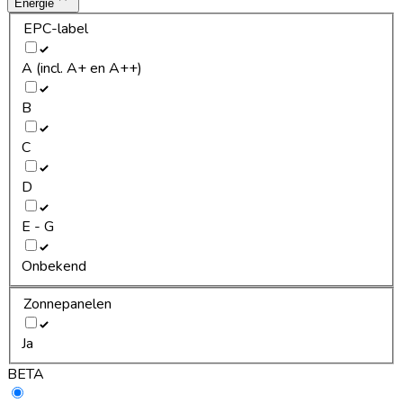
Energie
EPC-label
A (incl. A+ en A++)
B
C
D
E - G
Onbekend
Zonnepanelen
Ja
BETA