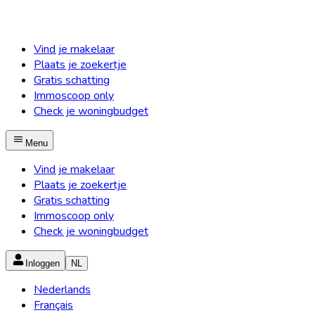
Vind je makelaar
Plaats je zoekertje
Gratis schatting
Immoscoop only
Check je woningbudget
Menu
Vind je makelaar
Plaats je zoekertje
Gratis schatting
Immoscoop only
Check je woningbudget
Inloggen
NL
Nederlands
Français