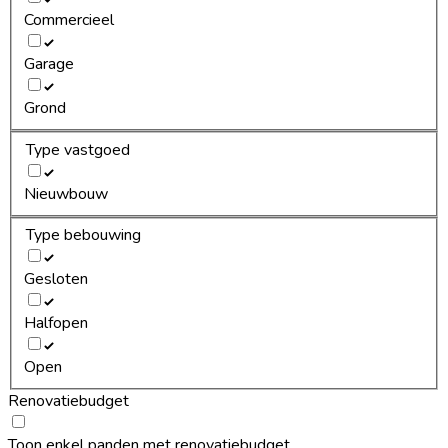
Commercieel
Garage
Grond
Type vastgoed
Nieuwbouw
Type bebouwing
Gesloten
Halfopen
Open
Renovatiebudget
Toon enkel panden met renovatiebudget