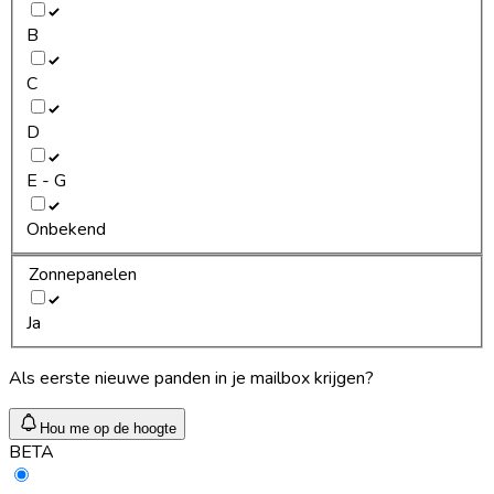
B
C
D
E - G
Onbekend
Zonnepanelen
Ja
Als eerste nieuwe panden in je mailbox krijgen?
Hou me op de hoogte
BETA