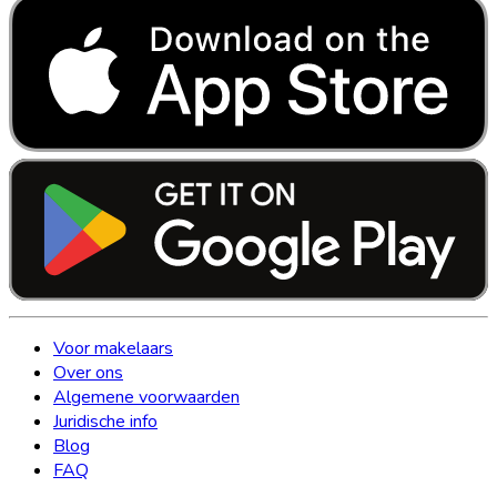
Voor makelaars
Over ons
Algemene voorwaarden
Juridische info
Blog
FAQ