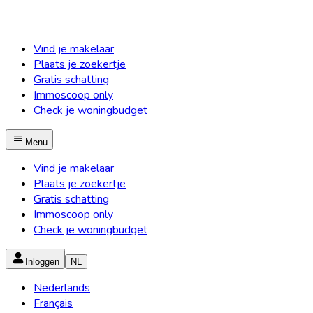
Vind je makelaar
Plaats je zoekertje
Gratis schatting
Immoscoop only
Check je woningbudget
Menu
Vind je makelaar
Plaats je zoekertje
Gratis schatting
Immoscoop only
Check je woningbudget
Inloggen
NL
Nederlands
Français