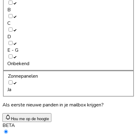
B
C
D
E - G
Onbekend
Zonnepanelen
Ja
Als eerste nieuwe panden in je mailbox krijgen?
Hou me op de hoogte
BETA