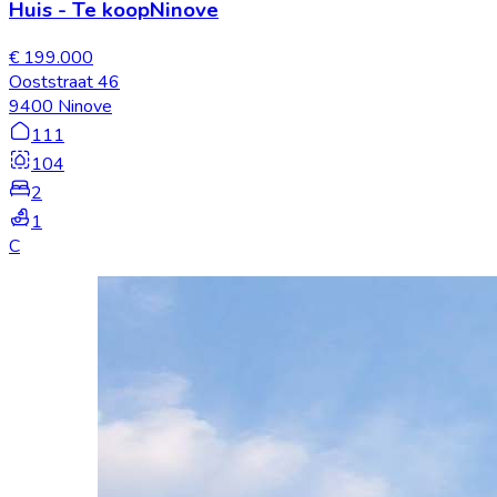
Huis
-
Te koop
Ninove
€ 199.000
Ooststraat 46
9400 Ninove
111
104
2
1
C