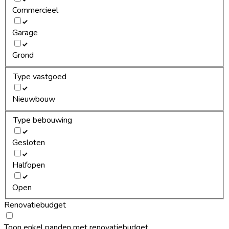
Commercieel
Garage
Grond
Type vastgoed
Nieuwbouw
Type bebouwing
Gesloten
Halfopen
Open
Renovatiebudget
Toon enkel panden met renovatiebudget