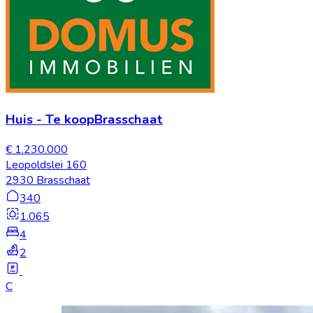
Huis
-
Te koop
Brasschaat
€ 1.230.000
Leopoldslei 160
2930 Brasschaat
340
1.065
4
2
C