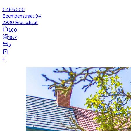
€ 465.000
Beemdenstraat 94
2930 Brasschaat
160
387
3
F