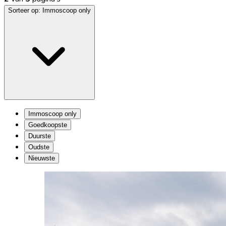
Sorteer op:
Immoscoop only
Immoscoop only
Goedkoopste
Duurste
Oudste
Nieuwste