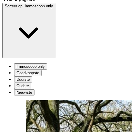
Sorteer op:
Immoscoop only
Immoscoop only
Goedkoopste
Duurste
Oudste
Nieuwste