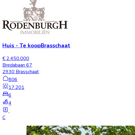
Huis
-
Te koop
Brasschaat
€ 2.450.000
Bredabaan 67
2930 Brasschaat
806
17.201
6
4
C