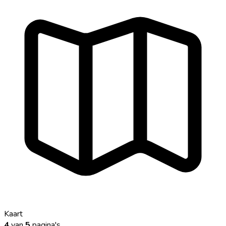
Kaart
4
van
5
pagina's