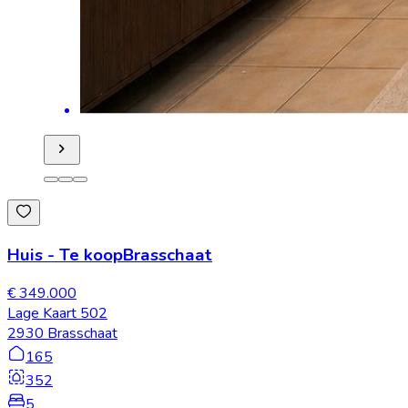
Huis
-
Te koop
Brasschaat
€ 349.000
Lage Kaart 502
2930 Brasschaat
165
352
5