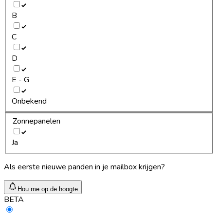
B
C
D
E - G
Onbekend
Zonnepanelen
Ja
Als eerste nieuwe panden in je mailbox krijgen?
Hou me op de hoogte
BETA