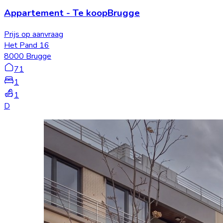
Appartement
-
Te koop
Brugge
Prijs op aanvraag
Het Pand 16
8000 Brugge
71
1
1
D