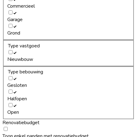
Commercieel
Garage
Grond
Type vastgoed
Nieuwbouw
Type bebouwing
Gesloten
Halfopen
Open
Renovatiebudget
Toon enkel panden met renovatiebudget