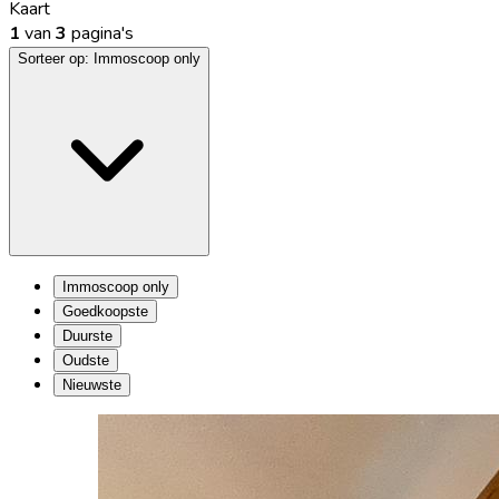
Kaart
1
van
3
pagina's
Sorteer op:
Immoscoop only
Immoscoop only
Goedkoopste
Duurste
Oudste
Nieuwste