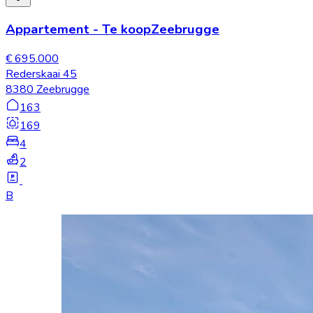
Appartement
-
Te koop
Zeebrugge
€ 695.000
Rederskaai 45
8380 Zeebrugge
163
169
4
2
B