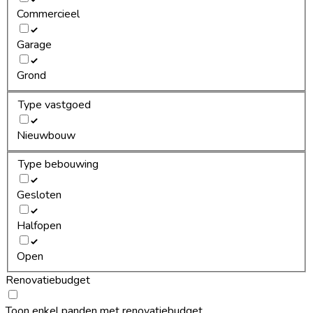
Commercieel
Garage
Grond
Type vastgoed
Nieuwbouw
Type bebouwing
Gesloten
Halfopen
Open
Renovatiebudget
Toon enkel panden met renovatiebudget