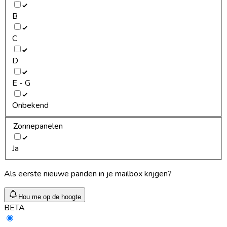
B
C
D
E - G
Onbekend
Zonnepanelen
Ja
Als eerste nieuwe panden in je mailbox krijgen?
Hou me op de hoogte
BETA