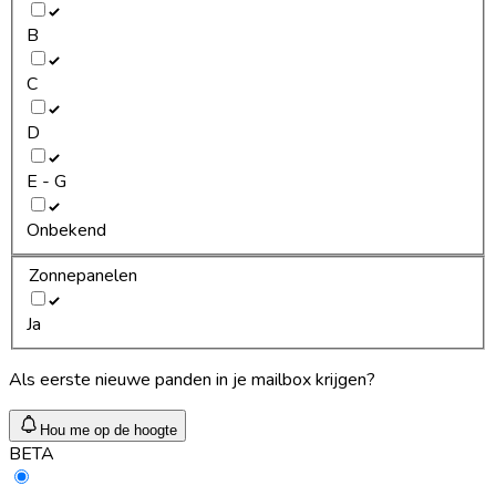
B
C
D
E - G
Onbekend
Zonnepanelen
Ja
Als eerste nieuwe panden in je mailbox krijgen?
Hou me op de hoogte
BETA