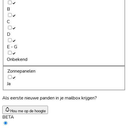
B
C
D
E - G
Onbekend
Zonnepanelen
Ja
Als eerste nieuwe panden in je mailbox krijgen?
Hou me op de hoogte
BETA