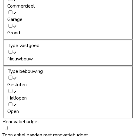
Commercieel
Garage
Grond
Type vastgoed
Nieuwbouw
Type bebouwing
Gesloten
Halfopen
Open
Renovatiebudget
Toon enkel panden met renovatiebudget