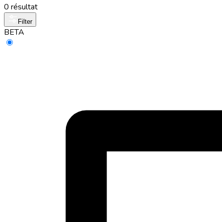
0 résultat
Filter
BETA