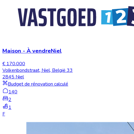
Maison
-
À vendre
Niel
€ 170.000
Volkenbondstraat, Niel, België 33
2845 Niel
Budget de rénovation calculé
140
2
1
F