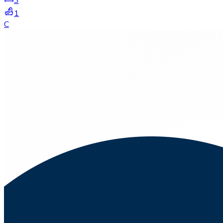
3
1
C