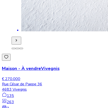
Maison
-
À vendre
Vivegnis
€ 270.000
Rue César de Paepe 36
4683 Vivegnis
135
263