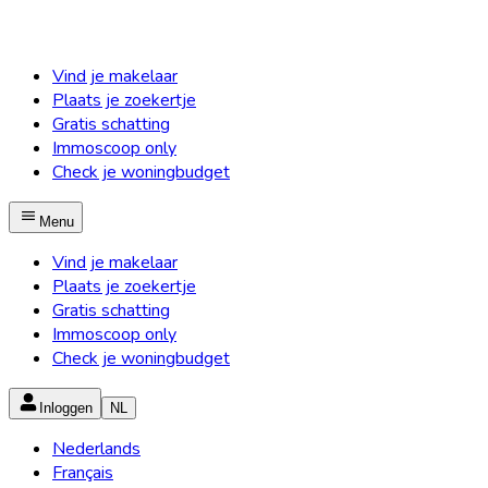
Vind je makelaar
Plaats je zoekertje
Gratis schatting
Immoscoop only
Check je woningbudget
Menu
Vind je makelaar
Plaats je zoekertje
Gratis schatting
Immoscoop only
Check je woningbudget
Inloggen
NL
Nederlands
Français