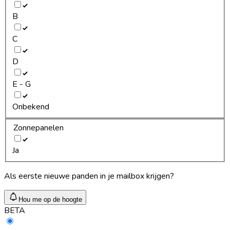
B
C
D
E - G
Onbekend
Zonnepanelen
Ja
Als eerste nieuwe panden in je mailbox krijgen?
Hou me op de hoogte
BETA