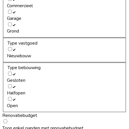
Commercieel
Garage
Grond
Type vastgoed
Nieuwbouw
Type bebouwing
Gesloten
Halfopen
Open
Renovatiebudget
Toon enkel panden met renovatiebudget