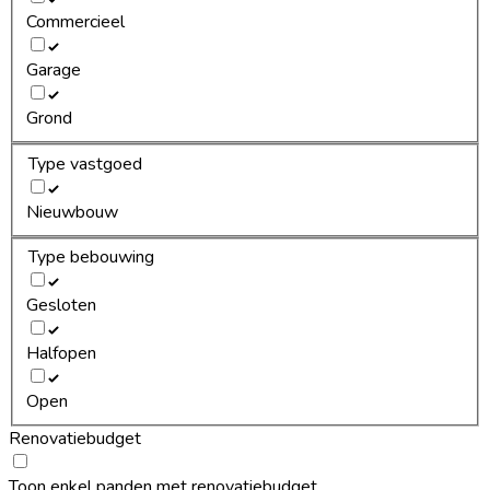
Commercieel
Garage
Grond
Type vastgoed
Nieuwbouw
Type bebouwing
Gesloten
Halfopen
Open
Renovatiebudget
Toon enkel panden met renovatiebudget