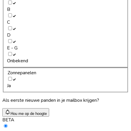
B
C
D
E - G
Onbekend
Zonnepanelen
Ja
Als eerste nieuwe panden in je mailbox krijgen?
Hou me op de hoogte
BETA