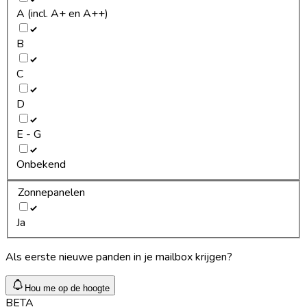
A (incl. A+ en A++)
B
C
D
E - G
Onbekend
Zonnepanelen
Ja
Als eerste nieuwe panden in je mailbox krijgen?
Hou me op de hoogte
BETA