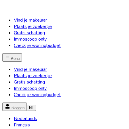
Vind je makelaar
Plaats je zoekertje
Gratis schatting
Immoscoop only
Check je woningbudget
Menu
Vind je makelaar
Plaats je zoekertje
Gratis schatting
Immoscoop only
Check je woningbudget
Inloggen
NL
Nederlands
Français