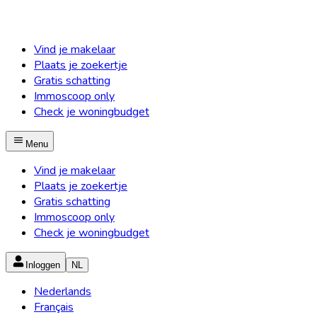
Vind je makelaar
Plaats je zoekertje
Gratis schatting
Immoscoop only
Check je woningbudget
Menu
Vind je makelaar
Plaats je zoekertje
Gratis schatting
Immoscoop only
Check je woningbudget
Inloggen
NL
Nederlands
Français