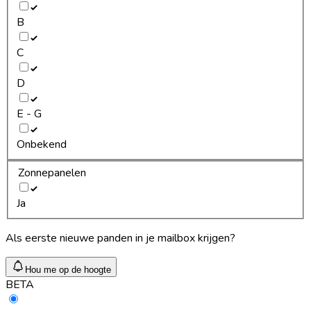
B
C
D
E - G
Onbekend
Zonnepanelen
Ja
Als eerste nieuwe panden in je mailbox krijgen?
Hou me op de hoogte
BETA