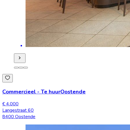
Commercieel
-
Te huur
Oostende
€ 4.000
Langestraat 60
8400 Oostende