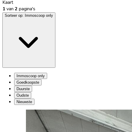
Kaart
1
van
2
pagina's
Sorteer op:
Immoscoop only
Immoscoop only
Goedkoopste
Duurste
Oudste
Nieuwste