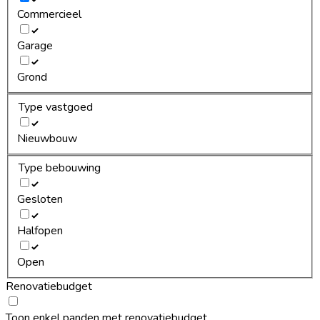
Commercieel
Garage
Grond
Type vastgoed
Nieuwbouw
Type bebouwing
Gesloten
Halfopen
Open
Renovatiebudget
Toon enkel panden met renovatiebudget